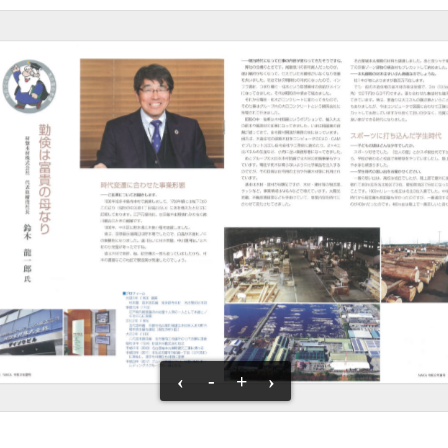
‹
-
+
›